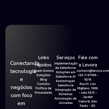
Links
Serviços
Fale com
Conectando
rápidos
Implementação
a Levora
de Salesforce
tecnologia
Quem Somos
contato@levora.com
Soluções em
Soluções
+55 11 91768-
Salesforce AI
e
Blog
9216
Sustentação
Contato
Rua Dr. Luiz
Salesforce
negócios
Política de
Migliano, 1986
Integração de
Privacidade
- sala 2613 -
com foco
Sistemas
Jardim
Automação de
Caboré, São
em
Jornadas
Paulo - SP,