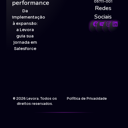
performance
05711-001
Redes
Da
Sociais
implementação
à expansão:
a Levora
guia sua
jornada em
Salesforce
© 2026 Levora. Todos os
Política de Privacidade
direitos reservados.