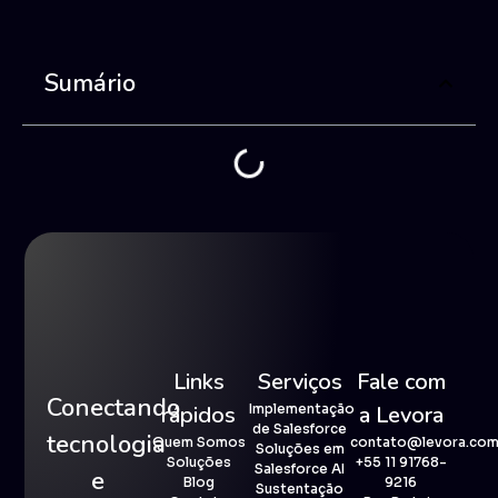
Sumário
Links
Serviços
Fale com
Conectando
rápidos
Implementação
a Levora
de Salesforce
tecnologia
Quem Somos
contato@levora.com
Soluções em
Soluções
+55 11 91768-
Salesforce AI
e
Blog
9216
Sustentação