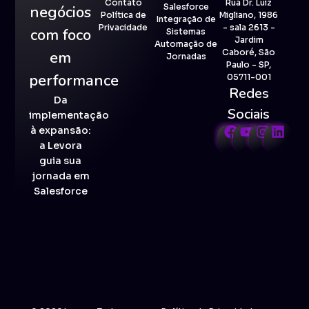
Contato
Rua Dr. Luiz
Salesforce
negócios
Política de
Migliano, 1986
Integração de
Privacidade
- sala 2613 -
com foco
Sistemas
Jardim
Automação de
Caboré, São
em
Jornadas
Paulo - SP,
performance
05711-001
Redes
Da
Sociais
implementação
à expansão:
a Levora
guia sua
jornada em
Salesforce