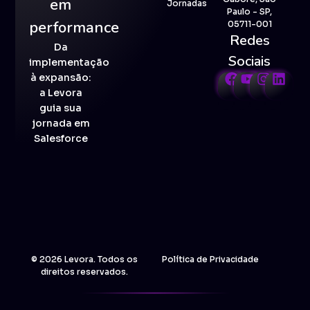
em
Jornadas
Paulo - SP,
performance
05711-001
Redes
Da
Sociais
implementação
à expansão:
a Levora
guia sua
jornada em
Salesforce
© 2026 Levora. Todos os
Política de Privacidade
direitos reservados.