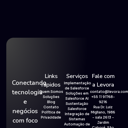
Links
Serviços
Fale com
Conectando
rápidos
Implementação
a Levora
de Salesforce
tecnologia
Quem Somos
contato@levora.com
Soluções em
Soluções
+55 11 91768-
Salesforce AI
e
Blog
9216
Sustentação
Contato
Rua Dr. Luiz
Salesforce
negócios
Política de
Migliano, 1986
Integração de
Privacidade
- sala 2613 -
com foco
Sistemas
Jardim
Automação de
Caboré, São