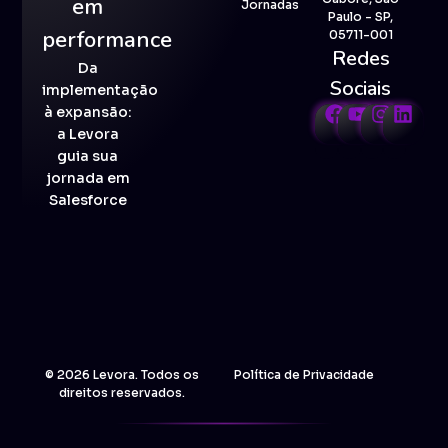
em
Jornadas
Paulo - SP,
performance
05711-001
Redes
Da
Sociais
implementação
à expansão:
a Levora
guia sua
jornada em
Salesforce
© 2026 Levora. Todos os
Política de Privacidade
direitos reservados.