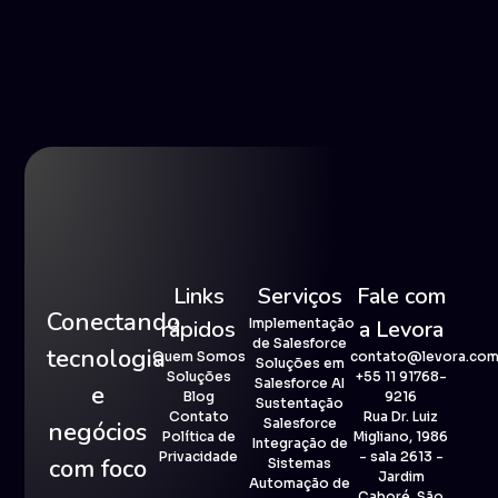
Links
Serviços
Fale com
Conectando
rápidos
Implementação
a Levora
de Salesforce
tecnologia
Quem Somos
contato@levora.com
Soluções em
Soluções
+55 11 91768-
Salesforce AI
e
Blog
9216
Sustentação
Contato
Rua Dr. Luiz
Salesforce
negócios
Política de
Migliano, 1986
Integração de
Privacidade
- sala 2613 -
com foco
Sistemas
Jardim
Automação de
Caboré, São