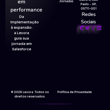
em
Jornadas
Paulo - SP,
performance
05711-001
Redes
Da
Sociais
implementação
à expansão:
a Levora
guia sua
jornada em
Salesforce
© 2026 Levora. Todos os
Política de Privacidade
direitos reservados.