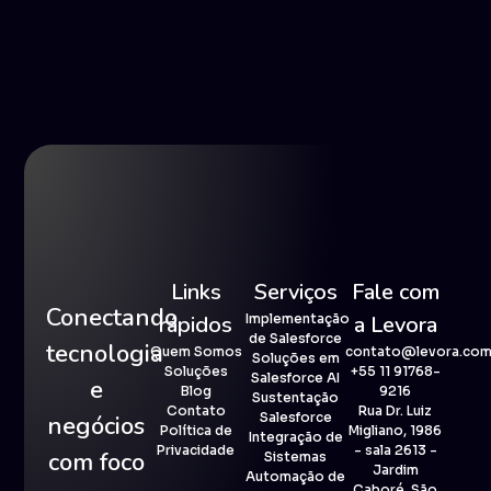
Links
Serviços
Fale com
Conectando
rápidos
Implementação
a Levora
de Salesforce
tecnologia
Quem Somos
contato@levora.com
Soluções em
Soluções
+55 11 91768-
Salesforce AI
e
Blog
9216
Sustentação
Contato
Rua Dr. Luiz
Salesforce
negócios
Política de
Migliano, 1986
Integração de
Privacidade
- sala 2613 -
com foco
Sistemas
Jardim
Automação de
Caboré, São